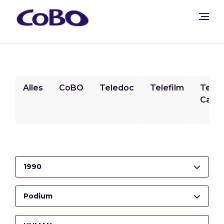
Alles
CoBO
Teledoc
Telefilm
Tele
Camp
1990
Podium