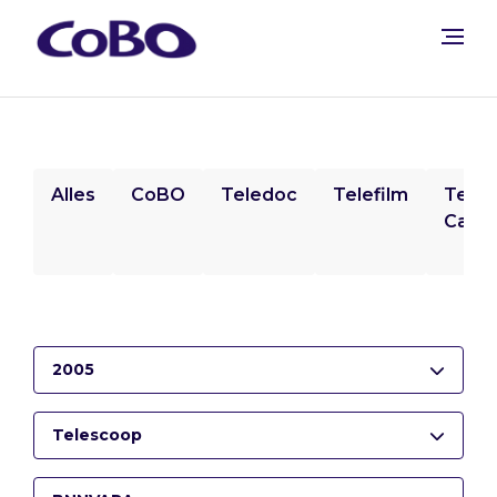
Alles
CoBO
Teledoc
Telefilm
Tele
Camp
2005
Telescoop