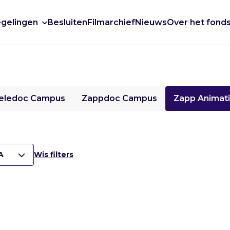
gelingen
Besluiten
Filmarchief
Nieuws
Over het fond
eledoc Campus
Zappdoc Campus
Zapp Animat
A
Wis filters