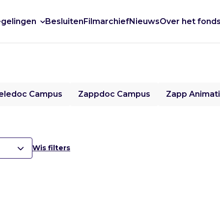
gelingen
Besluiten
Filmarchief
Nieuws
Over het fond
eledoc Campus
Zappdoc Campus
Zapp Animat
Wis filters