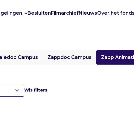
gelingen
Besluiten
Filmarchief
Nieuws
Over het fond
eledoc Campus
Zappdoc Campus
Zapp Animat
Wis filters