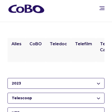
Alles
CoBO
Teledoc
Telefilm
Tele
Camp
2023
Telescoop