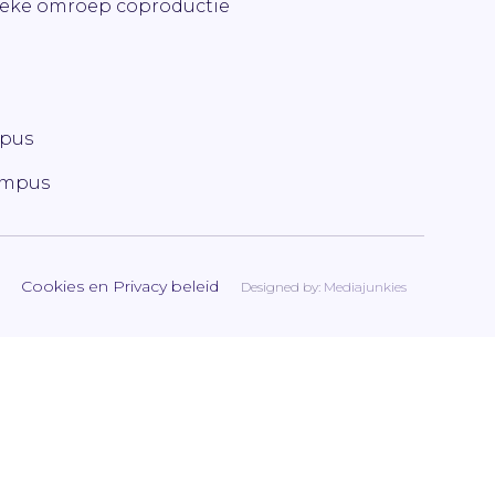
ieke omroep coproductie
mpus
ampus
Cookies en Privacy beleid
Designed by:
Mediajunkies