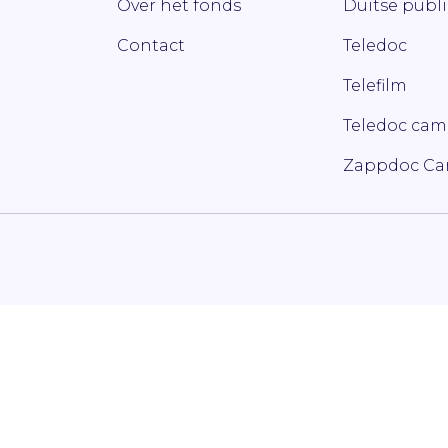
Over het fonds
Duitse publ
Contact
Teledoc
Telefilm
Teledoc ca
Zappdoc C