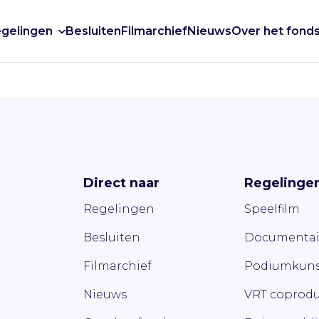
gelingen
Besluiten
Filmarchief
Nieuws
Over het fond
Direct naar
Regelinge
Regelingen
Speelfilm
Besluiten
Documentai
Filmarchief
Podiumkuns
Nieuws
VRT coprodu