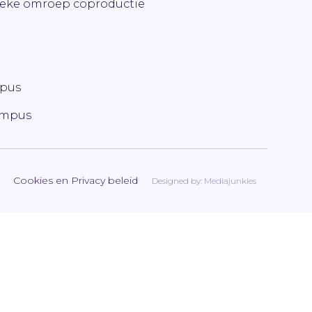
ieke omroep coproductie
mpus
ampus
Cookies en Privacy beleid
Designed by:
Mediajunkies