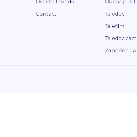
Over het fonds
Duitse publ
Contact
Teledoc
Telefilm
Teledoc ca
Zappdoc C