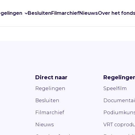
gelingen
Besluiten
Filmarchief
Nieuws
Over het fond
Direct naar
Regelinge
Regelingen
Speelfilm
Besluiten
Documentai
Filmarchief
Podiumkuns
Nieuws
VRT coprodu