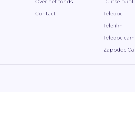
Over het fonds
Duitse publ
Contact
Teledoc
Telefilm
Teledoc ca
Zappdoc C