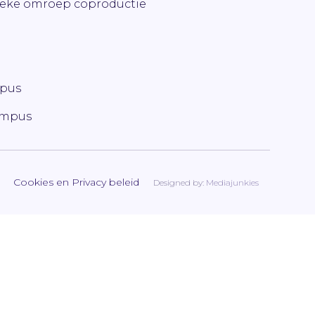
ieke omroep coproductie
mpus
ampus
Cookies en Privacy beleid
Designed by:
Mediajunkies