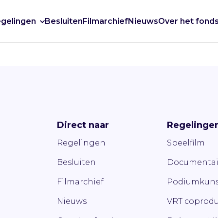
gelingen
Besluiten
Filmarchief
Nieuws
Over het fond
Direct naar
Regelinge
Regelingen
Speelfilm
Besluiten
Documentai
Filmarchief
Podiumkuns
Nieuws
VRT coprodu