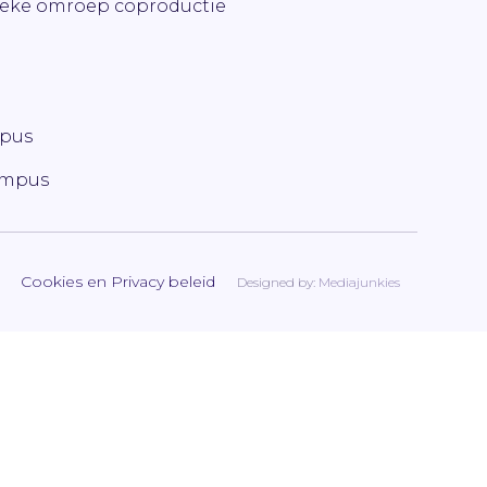
ieke omroep coproductie
mpus
ampus
Cookies en Privacy beleid
Designed by:
Mediajunkies