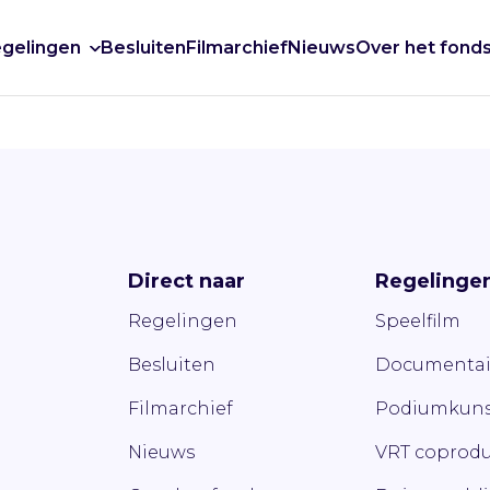
gelingen
Besluiten
Filmarchief
Nieuws
Over het fond
Direct naar
Regelinge
Regelingen
Speelfilm
Besluiten
Documentai
Filmarchief
Podiumkuns
Nieuws
VRT coprodu