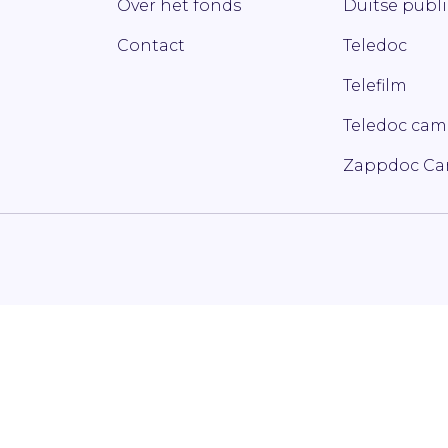
Over het fonds
Duitse publ
Contact
Teledoc
Telefilm
Teledoc ca
Zappdoc C