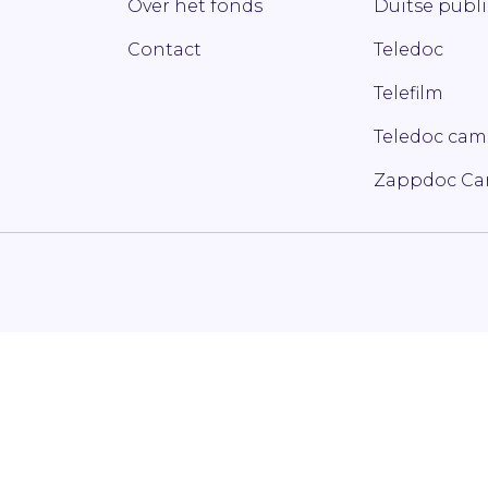
Over het fonds
Duitse publ
Contact
Teledoc
Telefilm
Teledoc ca
Zappdoc C