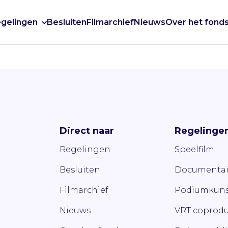
gelingen
Besluiten
Filmarchief
Nieuws
Over het fond
Direct naar
Regelinge
Regelingen
Speelfilm
Besluiten
Documentai
Filmarchief
Podiumkuns
Nieuws
VRT coprodu