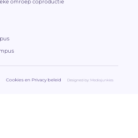
ieke omroep coproductie
mpus
ampus
Cookies en Privacy beleid
Designed by:
Mediajunkies