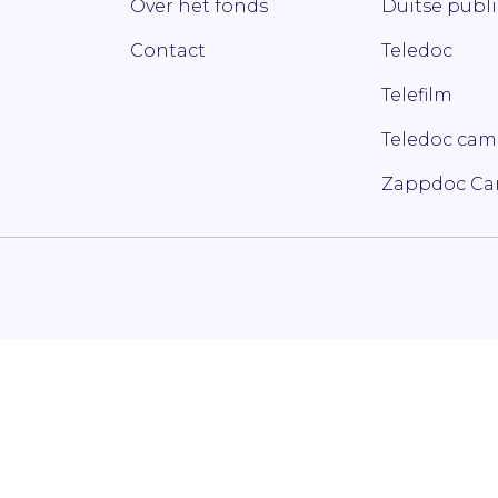
Over het fonds
Duitse publ
Contact
Teledoc
Telefilm
Teledoc ca
Zappdoc C