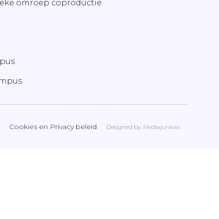
ieke omroep coproductie
mpus
ampus
Cookies en Privacy beleid
Designed by:
Mediajunkies