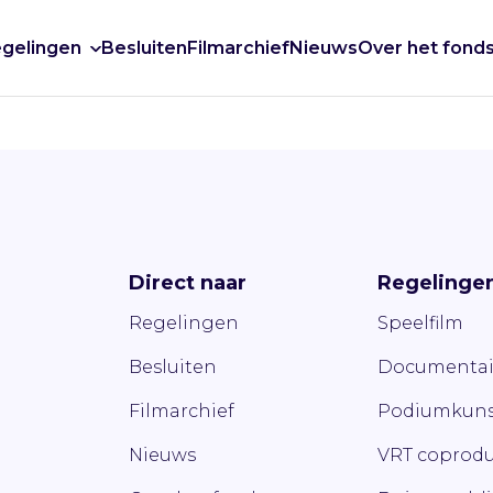
gelingen
Besluiten
Filmarchief
Nieuws
Over het fond
Direct naar
Regelinge
Regelingen
Speelfilm
Besluiten
Documentai
Filmarchief
Podiumkuns
Nieuws
VRT coprodu