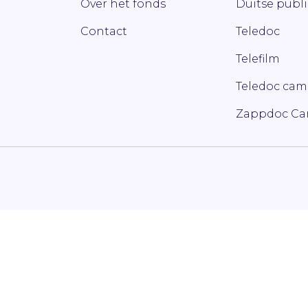
Over het fonds
Duitse publ
Contact
Teledoc
Telefilm
Teledoc ca
Zappdoc C