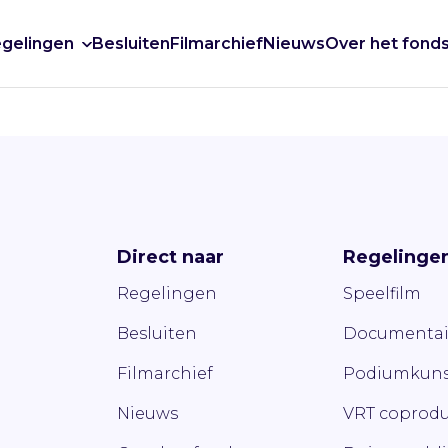
gelingen
Besluiten
Filmarchief
Nieuws
Over het fond
Direct naar
Regelinge
Regelingen
Speelfilm
Besluiten
Documentai
Filmarchief
Podiumkuns
Nieuws
VRT coprodu