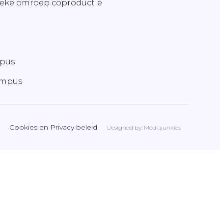
ieke omroep coproductie
mpus
ampus
Cookies en Privacy beleid
Designed by:
Mediajunkies