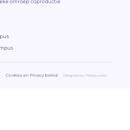
ieke omroep coproductie
mpus
ampus
Cookies en Privacy beleid
Designed by:
Mediajunkies