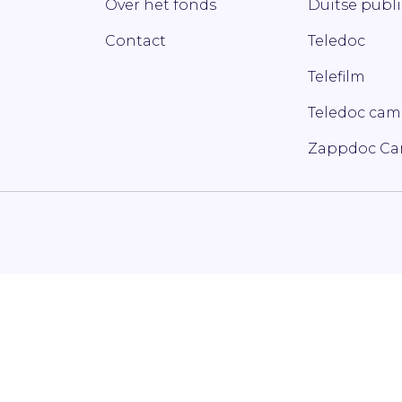
Over het fonds
Duitse publ
Contact
Teledoc
Telefilm
Teledoc ca
Zappdoc C