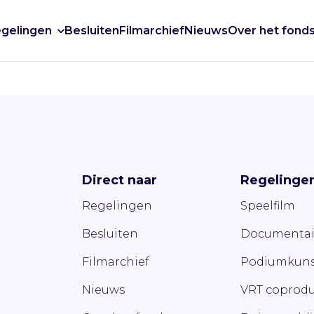
gelingen
Besluiten
Filmarchief
Nieuws
Over het fond
Direct naar
Regelinge
Regelingen
Speelfilm
Besluiten
Documentai
Filmarchief
Podiumkuns
Nieuws
VRT coprodu