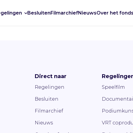
gelingen
Besluiten
Filmarchief
Nieuws
Over het fond
Direct naar
Regelinge
Regelingen
Speelfilm
Besluiten
Documentai
Filmarchief
Podiumkuns
Nieuws
VRT coprodu