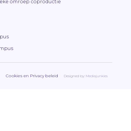
ieke omroep coproductie
mpus
ampus
Cookies en Privacy beleid
Designed by:
Mediajunkies