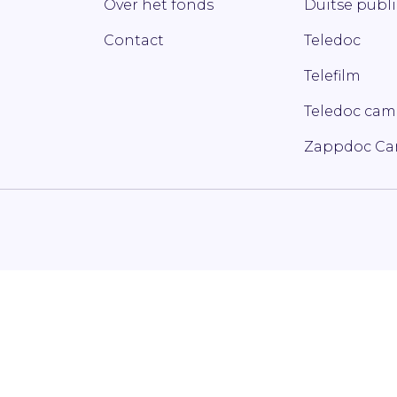
Over het fonds
Duitse publ
Contact
Teledoc
Telefilm
Teledoc ca
Zappdoc C