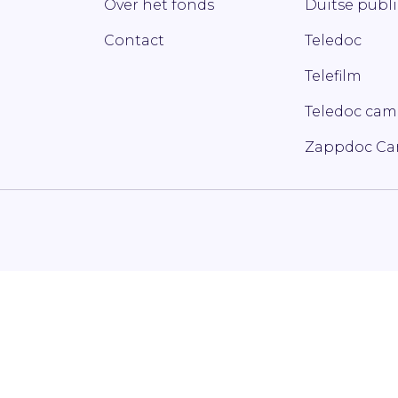
Over het fonds
Duitse publ
Contact
Teledoc
Telefilm
Teledoc ca
Zappdoc C