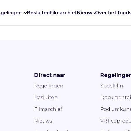
gelingen
Besluiten
Filmarchief
Nieuws
Over het fond
Direct naar
Regelinge
Regelingen
Speelfilm
Besluiten
Documentai
Filmarchief
Podiumkuns
Nieuws
VRT coprodu