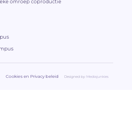
ieke omroep coproductie
mpus
ampus
Cookies en Privacy beleid
Designed by:
Mediajunkies