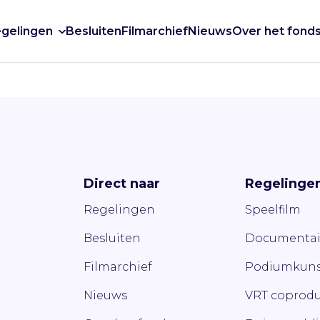
gelingen
Besluiten
Filmarchief
Nieuws
Over het fond
Direct naar
Regelinge
Regelingen
Speelfilm
Besluiten
Documentai
Filmarchief
Podiumkuns
Nieuws
VRT coprodu