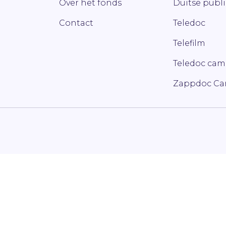
Over het fonds
Duitse publ
Contact
Teledoc
Telefilm
Teledoc ca
Zappdoc C