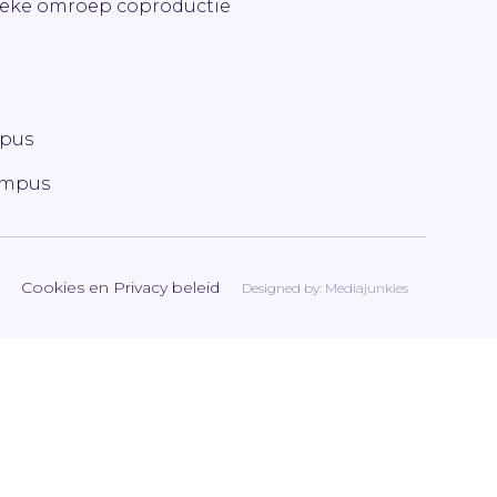
ieke omroep coproductie
mpus
ampus
Cookies en Privacy beleid
Designed by:
Mediajunkies