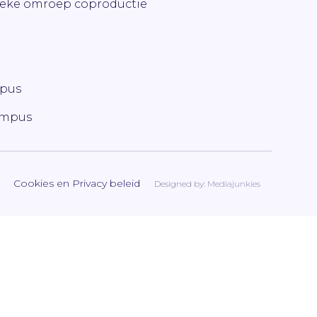
ieke omroep coproductie
mpus
ampus
Cookies en Privacy beleid
Designed by:
Mediajunkies