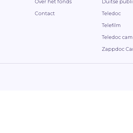
Over het fonds
Duitse publ
Contact
Teledoc
Telefilm
Teledoc ca
Zappdoc C