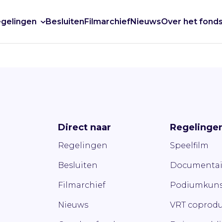
gelingen
Besluiten
Filmarchief
Nieuws
Over het fond
Direct naar
Regelinge
Regelingen
Speelfilm
Besluiten
Documentai
Filmarchief
Podiumkuns
Nieuws
VRT coprodu