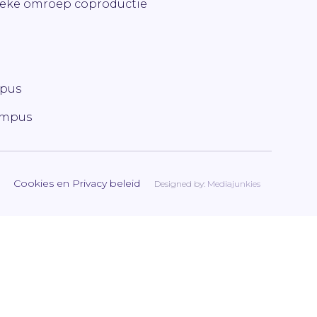
ieke omroep coproductie
mpus
ampus
Cookies en Privacy beleid
Designed by:
Mediajunkies