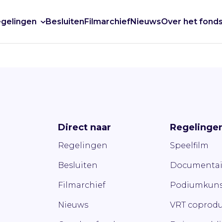
gelingen
Besluiten
Filmarchief
Nieuws
Over het fond
Direct naar
Regelinge
Regelingen
Speelfilm
Besluiten
Documentai
Filmarchief
Podiumkuns
Nieuws
VRT coprodu