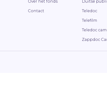
Over het fonds
Duitse publ
Contact
Teledoc
Telefilm
Teledoc ca
Zappdoc C