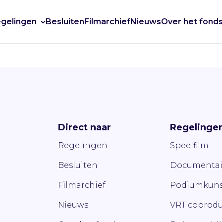
gelingen
Besluiten
Filmarchief
Nieuws
Over het fond
Direct naar
Regelinge
Regelingen
Speelfilm
Besluiten
Documentai
Filmarchief
Podiumkuns
Nieuws
VRT coprodu