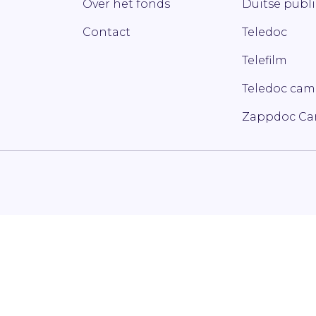
Over het fonds
Duitse publ
Contact
Teledoc
Telefilm
Teledoc ca
Zappdoc C