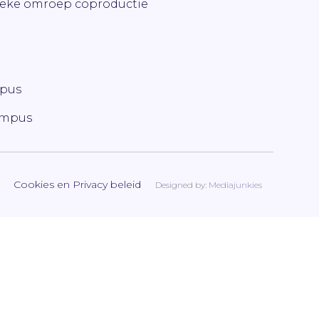
ieke omroep coproductie
mpus
ampus
Cookies en Privacy beleid
Designed by:
Mediajunkies