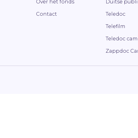
Over het fonds
Duitse publ
Contact
Teledoc
Telefilm
Teledoc ca
Zappdoc C