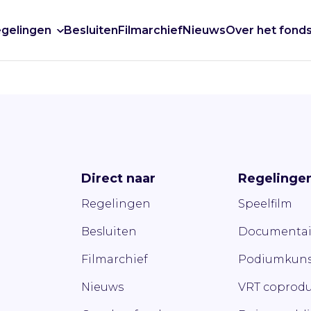
gelingen
Besluiten
Filmarchief
Nieuws
Over het fond
Direct naar
Regelinge
Regelingen
Speelfilm
Besluiten
Documentai
Filmarchief
Podiumkuns
Nieuws
VRT coprodu