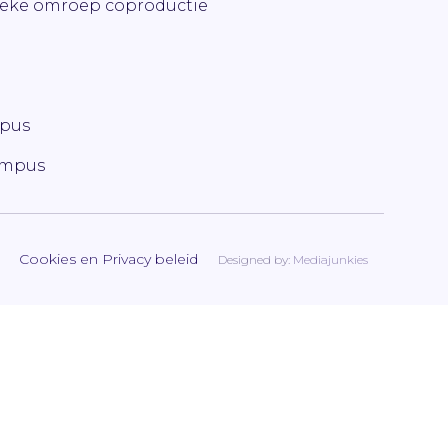
ieke omroep coproductie
mpus
ampus
Cookies en Privacy beleid
Designed by:
Mediajunkies