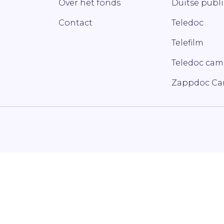
Over het fonds
Duitse publ
Contact
Teledoc
Telefilm
Teledoc ca
Zappdoc C