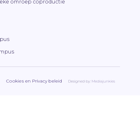
ieke omroep coproductie
mpus
ampus
Cookies en Privacy beleid
Designed by:
Mediajunkies