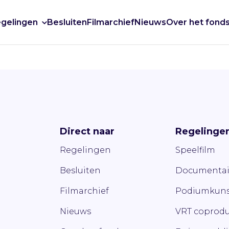
gelingen
Besluiten
Filmarchief
Nieuws
Over het fond
Direct naar
Regelinge
Regelingen
Speelfilm
Besluiten
Documentai
Filmarchief
Podiumkuns
Nieuws
VRT coprodu