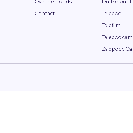
Over het fonds
Duitse publ
Contact
Teledoc
Telefilm
Teledoc ca
Zappdoc C