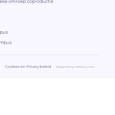
ieke omroep coproductie
mpus
ampus
Cookies en Privacy beleid
Designed by:
Mediajunkies