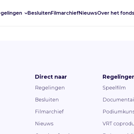
gelingen
Besluiten
Filmarchief
Nieuws
Over het fond
Direct naar
Regelinge
Regelingen
Speelfilm
Besluiten
Documentai
Filmarchief
Podiumkuns
Nieuws
VRT coprodu