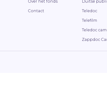
Over het fonds
Duitse publ
Contact
Teledoc
Telefilm
Teledoc ca
Zappdoc C