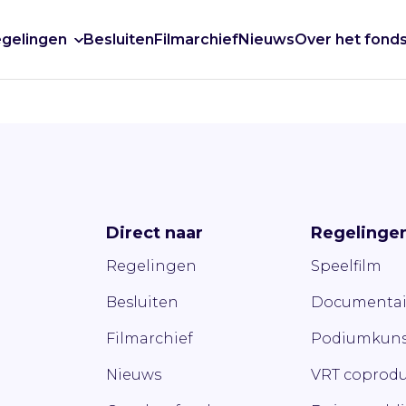
gelingen
Besluiten
Filmarchief
Nieuws
Over het fond
Direct naar
Regelinge
Regelingen
Speelfilm
Besluiten
Documentai
Filmarchief
Podiumkuns
Nieuws
VRT coprodu