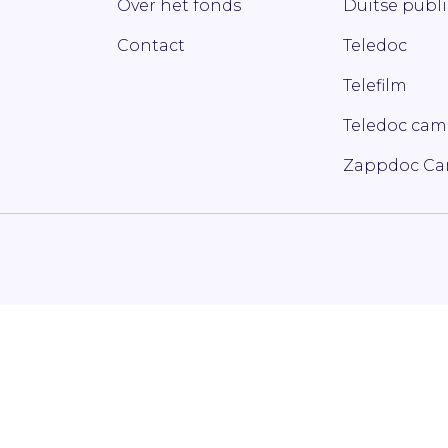
Over het fonds
Duitse publ
Contact
Teledoc
Telefilm
Teledoc ca
Zappdoc C