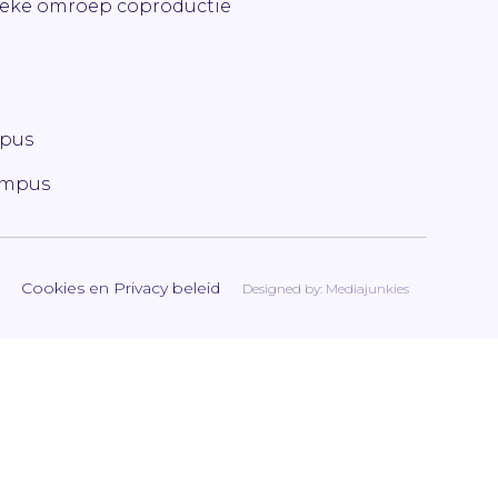
ieke omroep coproductie
mpus
ampus
Cookies en Privacy beleid
Designed by:
Mediajunkies