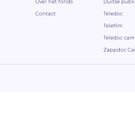
Over het fonds
Duitse publ
Contact
Teledoc
Telefilm
Teledoc ca
Zappdoc C