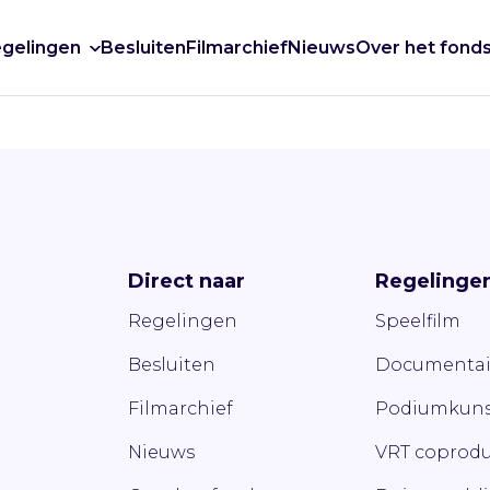
gelingen
Besluiten
Filmarchief
Nieuws
Over het fond
Direct naar
Regelinge
Regelingen
Speelfilm
Besluiten
Documentai
Filmarchief
Podiumkuns
Nieuws
VRT coprodu