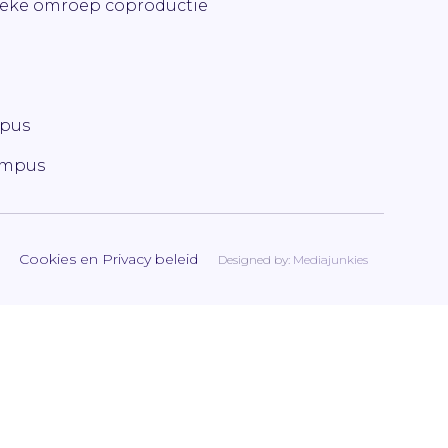
ieke omroep coproductie
mpus
ampus
Cookies en Privacy beleid
Designed by:
Mediajunkies