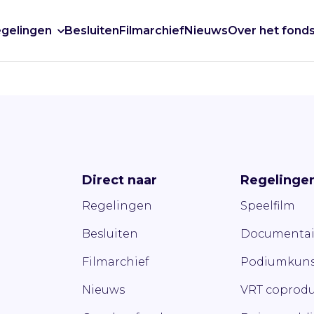
gelingen
Besluiten
Filmarchief
Nieuws
Over het fond
Direct naar
Regelinge
Regelingen
Speelfilm
Besluiten
Documentai
Filmarchief
Podiumkuns
Nieuws
VRT coprodu