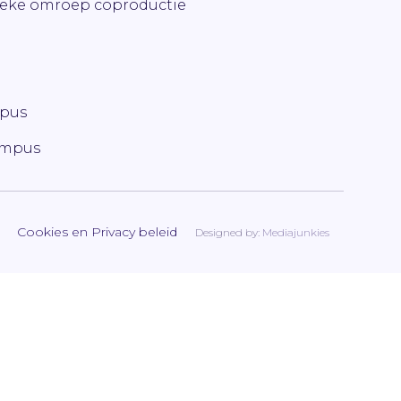
ieke omroep coproductie
mpus
ampus
Cookies en Privacy beleid
Designed by:
Mediajunkies