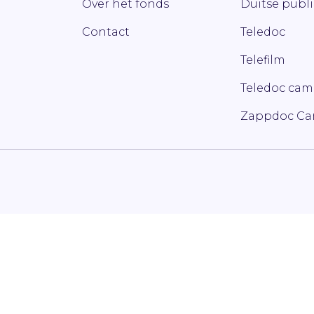
Over het fonds
Duitse publ
Contact
Teledoc
Telefilm
Teledoc ca
Zappdoc C