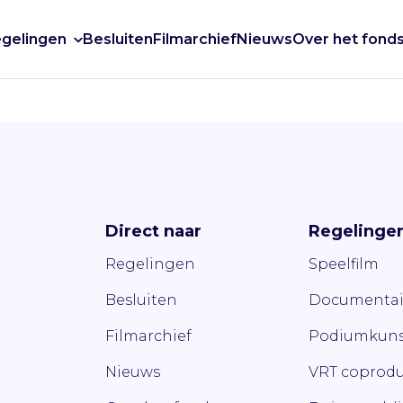
gelingen
Besluiten
Filmarchief
Nieuws
Over het fond
Direct naar
Regelinge
Regelingen
Speelfilm
Besluiten
Documentai
Filmarchief
Podiumkuns
Nieuws
VRT coprodu