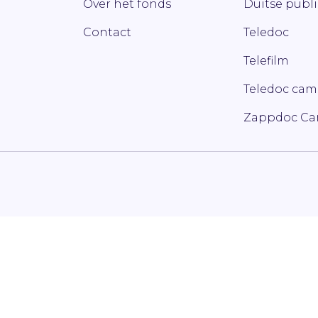
Over het fonds
Duitse publ
Contact
Teledoc
Telefilm
Teledoc ca
Zappdoc C