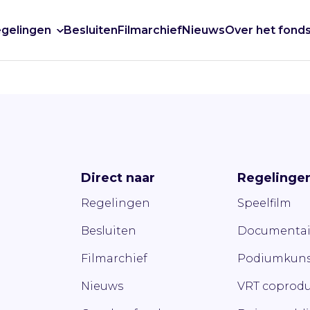
gelingen
Besluiten
Filmarchief
Nieuws
Over het fond
Direct naar
Regelinge
Regelingen
Speelfilm
Besluiten
Documentai
Filmarchief
Podiumkuns
Nieuws
VRT coprodu