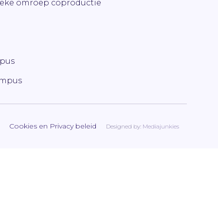
ieke omroep coproductie
mpus
ampus
Cookies en Privacy beleid
Designed by:
Mediajunkies