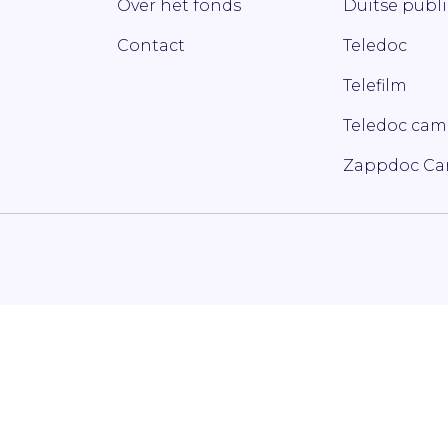
Over het fonds
Duitse publ
Contact
Teledoc
Telefilm
Teledoc ca
Zappdoc C