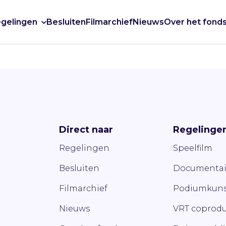
gelingen
Besluiten
Filmarchief
Nieuws
Over het fond
Direct naar
Regelinge
Regelingen
Speelfilm
Besluiten
Documentai
Filmarchief
Podiumkuns
Nieuws
VRT coprodu