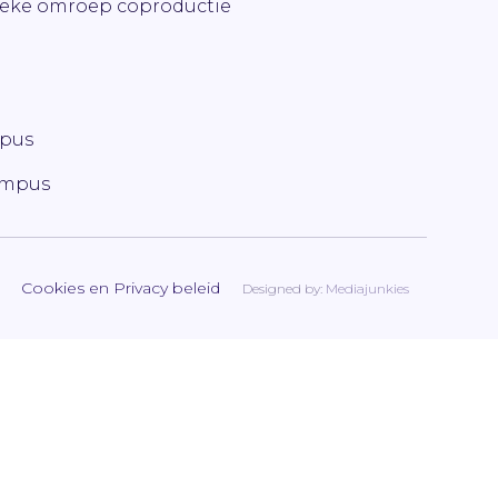
ieke omroep coproductie
mpus
ampus
Cookies en Privacy beleid
Designed by:
Mediajunkies