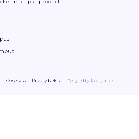
ieke omroep coproductie
mpus
ampus
Cookies en Privacy beleid
Designed by:
Mediajunkies