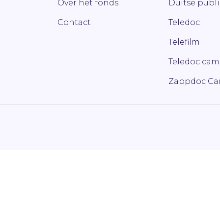
Over het fonds
Duitse publ
Contact
Teledoc
Telefilm
Teledoc ca
Zappdoc C