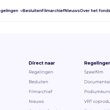
gelingen
Besluiten
Filmarchief
Nieuws
Over het fond
Direct naar
Regelinge
Regelingen
Speelfilm
Besluiten
Documentai
Filmarchief
Podiumkuns
Nieuws
VRT coprodu