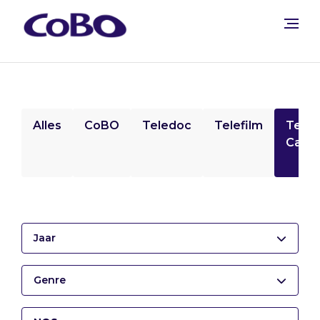
Alles
CoBO
Teledoc
Telefilm
Tele
Camp
Jaar
Genre