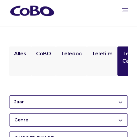
Alles
CoBO
Teledoc
Telefilm
Tele
Camp
Jaar
Genre