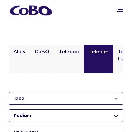
Alles
CoBO
Teledoc
Telefilm
Tele
Camp
1989
Podium