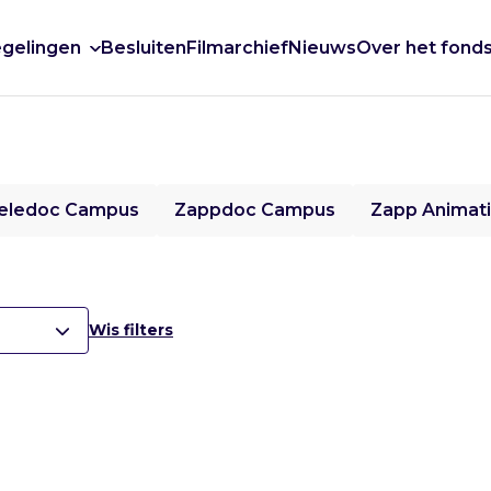
gelingen
Besluiten
Filmarchief
Nieuws
Over het fond
eledoc Campus
Zappdoc Campus
Zapp Animat
Wis filters