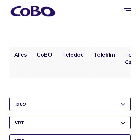
Alles
CoBO
Teledoc
Telefilm
Tele
Camp
1989
VRT