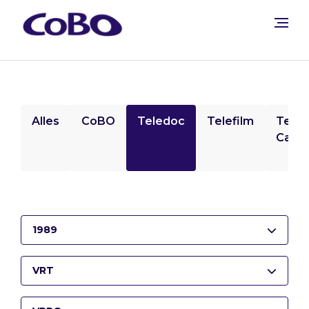
Alles
CoBO
Teledoc
Telefilm
Tele
Camp
1989
VRT