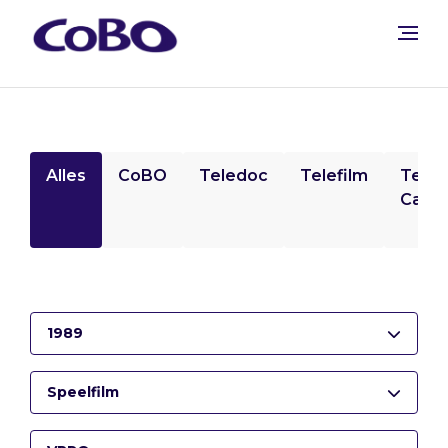
Alles
CoBO
Teledoc
Telefilm
Tele
Camp
1989
Speelfilm