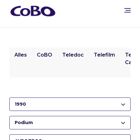
Alles
CoBO
Teledoc
Telefilm
Tele
Camp
1990
Podium