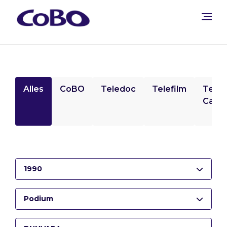
Alles
CoBO
Teledoc
Telefilm
Tele
Camp
1990
Podium