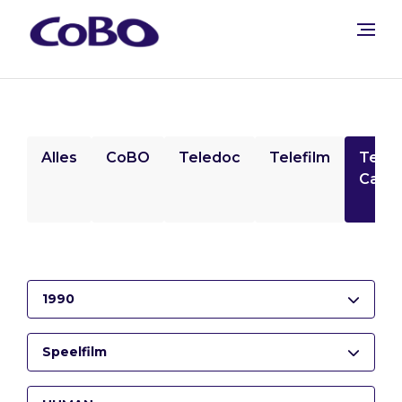
Alles
CoBO
Teledoc
Telefilm
Tele
Camp
1990
Speelfilm