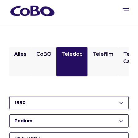
Alles
CoBO
Teledoc
Telefilm
Tele
Camp
1990
Podium