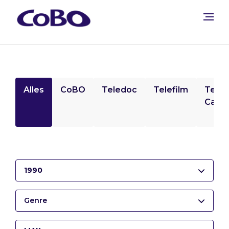
Alles
CoBO
Teledoc
Telefilm
Tele
Camp
1990
Genre