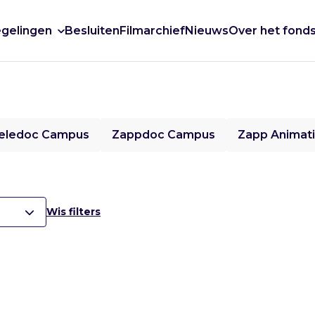
gelingen
Besluiten
Filmarchief
Nieuws
Over het fond
eledoc Campus
Zappdoc Campus
Zapp Animat
Wis filters