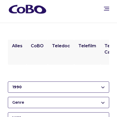
Alles
CoBO
Teledoc
Telefilm
Tele
Camp
1990
Genre