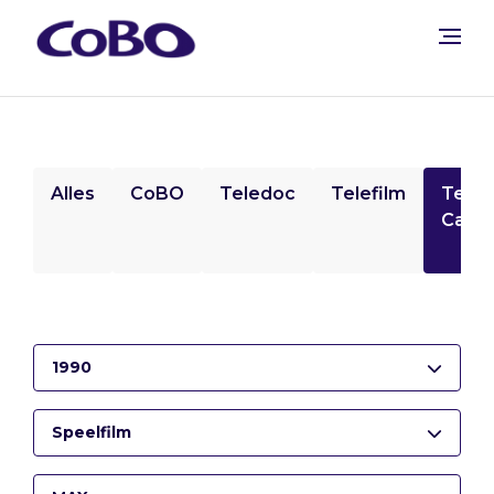
Alles
CoBO
Teledoc
Telefilm
Tele
Camp
1990
Speelfilm