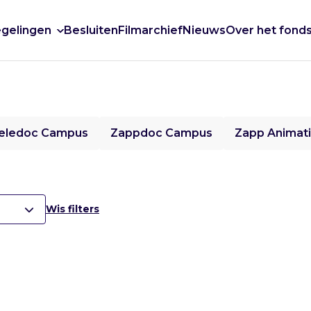
gelingen
Besluiten
Filmarchief
Nieuws
Over het fond
eledoc Campus
Zappdoc Campus
Zapp Animat
Wis filters