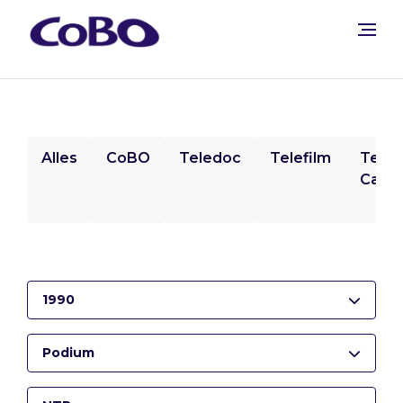
Alles
CoBO
Teledoc
Telefilm
Tele
Camp
1990
Podium