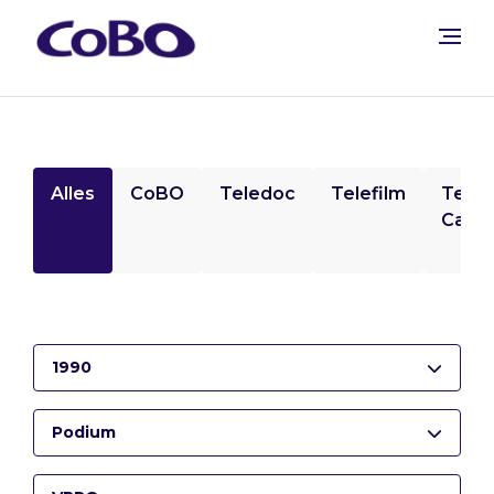
Alles
CoBO
Teledoc
Telefilm
Tele
Camp
1990
Podium