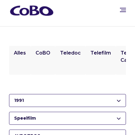
Alles
CoBO
Teledoc
Telefilm
Tele
Camp
1991
Speelfilm